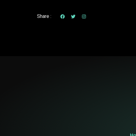
Share :
H