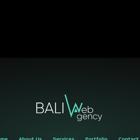
ome
About Us
Services
Portfolio
Contact