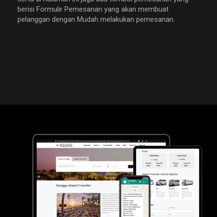
berisi Formulir Pemesanan yang akan membuat
pelanggan dengan Mudah melakukan pemesanan.