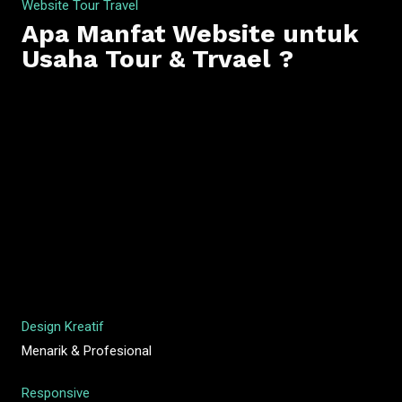
Website Tour Travel
Apa Manfat Website untuk
Usaha Tour & Trvael ?
Design Kreatif
Menarik & Profesional
Responsive