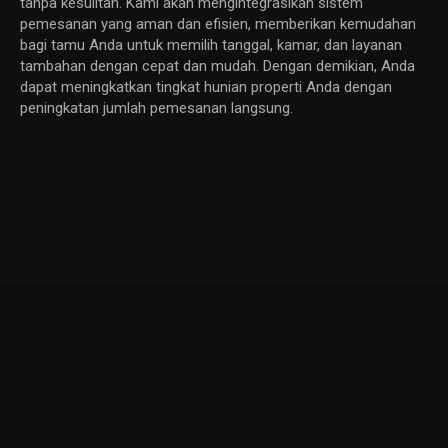
tanpa kesulitan. Kami akan mengintegrasikan sistem
pemesanan yang aman dan efisien, memberikan kemudahan
bagi tamu Anda untuk memilih tanggal, kamar, dan layanan
tambahan dengan cepat dan mudah. Dengan demikian, Anda
dapat meningkatkan tingkat hunian properti Anda dengan
peningkatan jumlah pemesanan langsung.