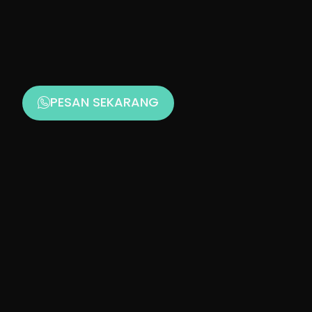
PESAN SEKARANG