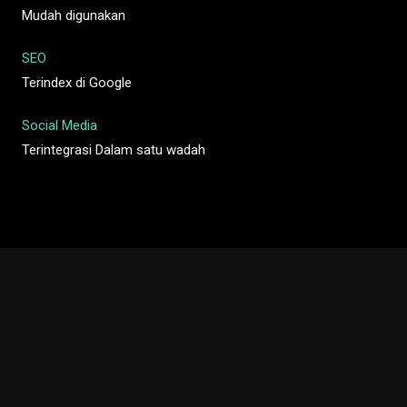
Mudah digunakan
SEO
Terindex di Google
Social Media
Terintegrasi Dalam satu wadah