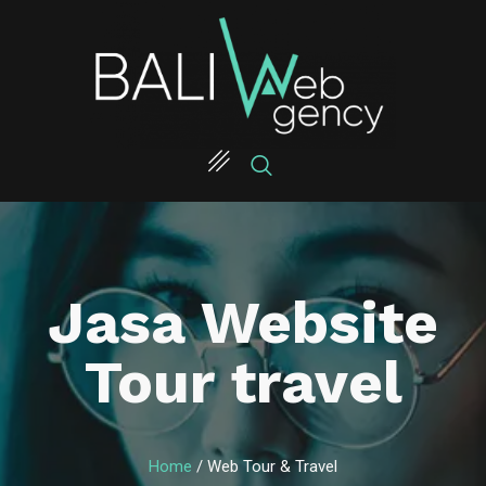
Jasa Website
Tour travel
Home
/ Web Tour & Travel