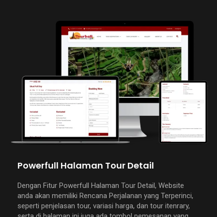
Powerfull Halaman Tour Detail
Dengan Fitur Powerfull Halaman Tour Detail, Website
anda akan memiliki Rencana Perjalanan yang Terperinci,
seperti penjelasan tour, variasi harga, dan tour itenrary,
serta di halaman ini juga ada tombol pemesanan yang